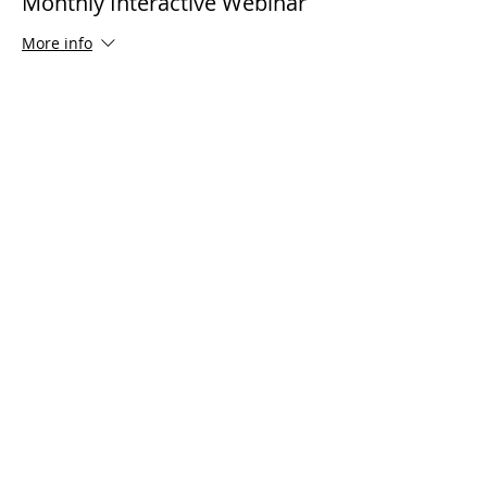
Monthly Interactive Webinar
More info
Price
$0.00
Share This Event
21 2021 টিমোথি টমলিনসন মন্ত্রণালয়। সমস্ত অধিকার সংরক্ষিত
Enrolled Member Area
Enrolled Member Area
Log In