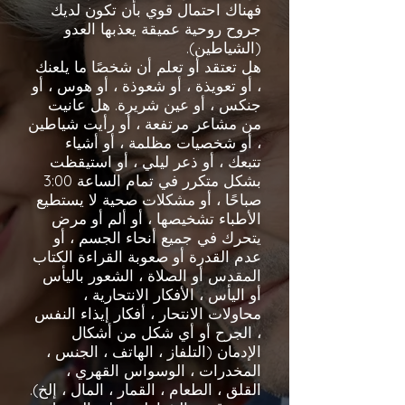
فهناك احتمال قوي بأن تكون لديك
جروح روحية عميقة يعذبها العدو
(الشياطين).
هل تعتقد أو تعلم أن شخصًا ما يلعنك
، أو تعويذة ، أو شعوذة ، أو هوس ، أو
جنكس ، أو عين شريرة. هل عانيت
من مشاعر مرتفعة ، أو رأيت شياطين
، أو شخصيات مظلمة ، أو أشياء
تتبعك ، أو ذعر ليلي ، أو استيقظت
بشكل متكرر في تمام الساعة 3:00
صباحًا ، أو مشكلات صحية لا يستطيع
الأطباء تشخيصها ، أو ألم أو مرض
يتحرك في جميع أنحاء الجسم ، أو
عدم القدرة أو صعوبة القراءة الكتاب
المقدس أو الصلاة ، الشعور باليأس
أو اليأس ، الأفكار الانتحارية ،
محاولات الانتحار ، أفكار إيذاء النفس
، الجرح أو أي شكل من أشكال
الإدمان (التلفاز ، الهاتف ، الجنس ،
المخدرات ، الوسواس القهري ،
القلق ، الطعام ، القمار ، المال ، إلخ).