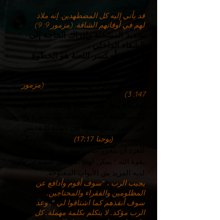
المظلومين.
قد يأتي إليه كل المضطهدين. إنه ملاذ
لهم في أوقاتهم الشاقة. (مزمور 9: 9)
تحديد المشكلة وإدراك الحاجة إلى
الشفاء الداخلي ،
الخلاص أو كسر اللعنة هو الخطوة
الأولى!
يسوع هو الوحيد الذي يستطيع أن يشفي
منكسري القلوب ويضيق جروحهم
(مزمور
.
147: 3)
يجب ألا يُنظر إلى النجاة والشفاء الداخلي
وكسر اللعنة
على أنها حدث يحدث مرة واحدة
في العمر ولكن كجزء من عملية التقديس
المستمرة
(يوحنا 17:17)
. ومع ذلك ، يمكن
للفرد أن يتحرر على الفور من عبودية معينة
بقوة الله ؛ يمكن لهذا الشخص نفسه أن يكون
لديه المزيد من الأبواب المفتوحة.
يجيب الرب ، "سوف أقوم وأدافع عن
المظلومين والفقراء والمحتاجين.
سوف أنقذهم كما اشتاقوا لي ". وعد
الرب مؤكد. لا يتكلم بكلمة مهملة. كل