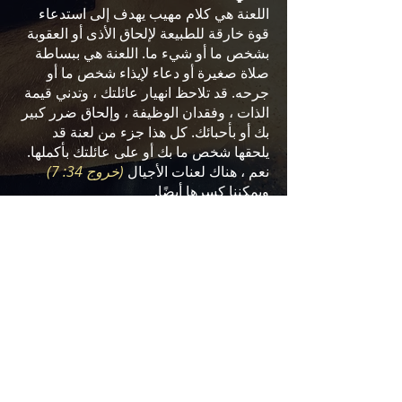
اللعنة هي كلام مهيب يهدف إلى استدعاء
قوة خارقة للطبيعة لإلحاق الأذى أو العقوبة
بشخص ما أو شيء ما. اللعنة هي ببساطة
صلاة صغيرة أو دعاء لإيذاء شخص ما أو
جرحه. قد تلاحظ انهيار عائلتك ، وتدني قيمة
الذات ، وفقدان الوظيفة ، وإلحاق ضرر كبير
بك أو بأحبائك. كل هذا جزء من لعنة قد
يلحقها شخص ما بك أو على عائلتك بأكملها.
نعم ، هناك لعنات الأجيال
(خروج 34: 7)
ويمكننا كسرها أيضًا.
SIGN ME UP
إذا كنت تتطلع إلى التحرر والسير في كمال
الرب ، فإن هذا التدريب سيساعدك في
الحصول على الحرية من الأعداء القانونيين
وكسر معقله من خلال كلمة الله باسم يسوع.