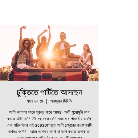
চুক্তিতে পার্টিতে আসছেন
মঙ্গল ২২ মে
  |  
অবস্থান টিবিডি
আমি আপনার সাথে প্রভুর সাথে আমার একটি মুখোমুখি ভাগ
করতে চাই! আমি 25 বছরেরও বেশি সময় ধরে পরিচর্যায় রয়েছি
এবং পরিবর্তনের এই seasonতুতে আমি sশ্বরের কণ্ঠস্বরটি
কখনও শুনিনি। আমি আপনার সাথে যা ভাগ করতে চলেছি তা
কেবল আপনাকে পরিবর্তন করবে না এটি আপনাকে