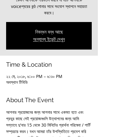
voiceশ্বরের কন্ঠ শোনার সাথে সংযোগ স্থাপনে সহায়তা
করবে।
নিবন্ধন বন্ধ আছে
অন্যান্য ইভেন্ট দেখুন
Time & Location
২২ মে, ২০১৮, ৬:০০ PM – ৬:৩০ PM
অবস্থান টিবিডি
About The Event
আপনার প্রয়োজনের জন্য আপনার সাথে একমত হতে এবং 
প্রভুর কাছে সেই প্রয়োজনগুলি উত্থাপনের জন্য আমি 
সপ্তাহে দু'বার 15 থেকে 30 মিনিটের প্রার্থনা পরিষেবা / পার্টি 
সম্প্রচার করব। যখন আমরা তাঁর উপস্থিতিতে প্রবেশ করি 