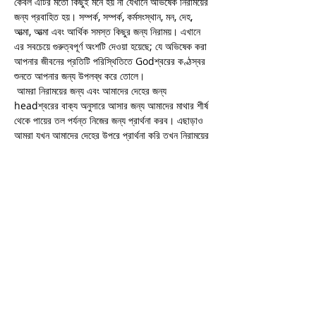
কেবল এটির মতো কিছুই মনে হয় না যেখানে অভিষেক নিরাময়ের 
জন্য প্রবাহিত হয়। সম্পর্ক, সম্পর্ক, কর্মসংস্থান, মন, দেহ, 
আত্মা, আত্মা এবং আর্থিক সমস্ত কিছুর জন্য নিরাময়। এখানে 
এর সবচেয়ে গুরুত্বপূর্ণ অংশটি দেওয়া হয়েছে; যে অভিষেক করা 
আপনার জীবনের প্রতিটি পরিস্থিতিতে Godশ্বরের কণ্ঠস্বর 
শুনতে আপনার জন্য উপলব্ধ করে তোলে।
 আমরা নিরাময়ের জন্য এবং আমাদের দেহের জন্য 
headশ্বরের বাক্য অনুসারে আসার জন্য আমাদের মাথার শীর্ষ 
থেকে পায়ের তল পর্যন্ত নিজের জন্য প্রার্থনা করব। এছাড়াও 
আমরা যখন আমাদের দেহের উপরে প্রার্থনা করি তখন নিরাময়ের 
ভবিষ্যদ্বাণীমূলক শব্দগুলি আপনাকে ছায়া দেয় এবং আপনার 
মধ্যে কিছু লোক তাত্ক্ষণিকভাবে সুস্থ হয়ে যায়।
 আমরা আমাদের পরিবার, বন্ধু, সহকর্মী, আমাদের শত্রু, 
আমাদের শহর, বা রাষ্ট্র, বা জাতি এবং বিশ্বের জন্যও প্রার্থনা 
করছি। এই সাপ্তাহিক সভাগুলি আপনা…
Read More >
Share This Event