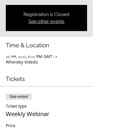
Registration is Closed
See other events
Time & Location
১৩ সেপ, ২০২১, ৪:০০ PM GMT -৭
Whereby Videdo
Tickets
Sale ended
Ticket type
Weekly Webinar
Price