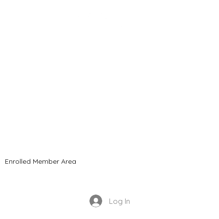
21 2021 টিমোথি টমলিনসন মন্ত্রণালয়। সমস্ত অধিকার সংরক্ষিত
Enrolled Member Area
Enrolled Member Area
Log In