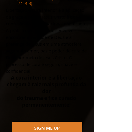
12: 5-6)
Libertação e
cura interior é a aplicação
da graça e paz de Jesus Cristo à dor e
confusão da vida emocional danificada.
A prática da cura interior envolve
encontrar a verdade de Deus e a
presença de Deus em uma atmosfera
segura do amor, paz e poder de cura de
Deus por meio de Jesus Cristo. O
processo de cura é seguro, suave e
confidencial.
A cura interior e a libertação
chegam à raiz mais profunda da
dor
do trauma e fica curado
permanentemente!
SIGN ME UP