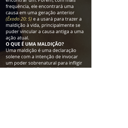
encontrar um. Porém, com mais
frequência, ele encontrará uma
causa em uma geração anterior
(Êxodo 20: 5)
e a usará para trazer a
maldição à vida, principalmente se
puder vincular a causa antiga a uma
ação atual.
O QUE É UMA MALDIÇÃO?
Uma maldição é uma declaração
solene com a intenção de invocar
um poder sobrenatural para infligir
dano ou punição a alguém ou algo.
Uma maldição é tão simples quanto
uma pequena prece ou invocação
para que alguém machuque ou
machuque alguém. Você pode
perceber que sua família está se
desintegrando, baixa auto-estima,
perda do emprego, grande dano a
você ou a seus entes queridos. Tudo
isso é parte de uma maldição que