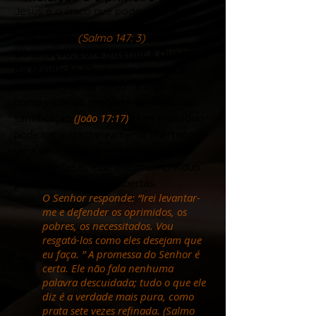
Jesus é o único que pode curar os
quebrantados de coração e curar
suas feridas
(Salmo 147: 3)
.
Libertação, Cura Interior e Quebra
da Maldição
não devem ser vistos
como um evento único na vida, mas
como parte do processo contínuo de
santificação
(João 17:17)
. Um indivíduo
pode ser instantaneamente libertado de
uma determinada escravidão pelo
poder de Deus; esse mesmo indivíduo
pode ter portas mais abertas.
O Senhor responde: “Irei levantar-
me e defender os oprimidos, os
pobres, os necessitados. Vou
resgatá-los como eles desejam que
eu faça. ” A promessa do Senhor é
certa. Ele não fala nenhuma
palavra descuidada; tudo o que ele
diz é a verdade mais pura, como
prata sete vezes refinada. (Salmo