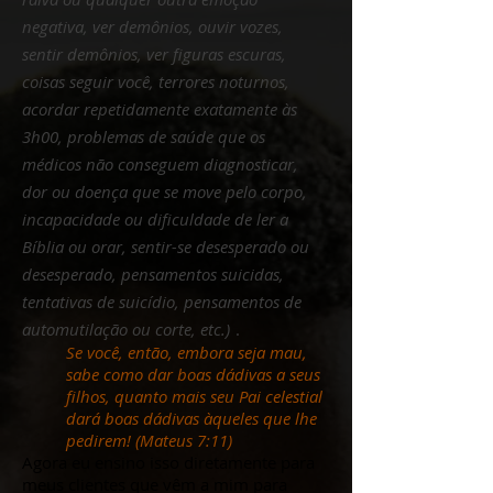
negativa, ver demônios, ouvir vozes,
sentir demônios, ver figuras escuras,
coisas seguir você, terrores noturnos,
acordar repetidamente exatamente às
3h00, problemas de saúde que os
médicos não conseguem diagnosticar,
dor ou doença que se move pelo corpo,
incapacidade ou dificuldade de ler a
Bíblia ou orar, sentir-se desesperado ou
desesperado, pensamentos suicidas,
tentativas de suicídio, pensamentos de
automutilação ou corte, etc.)
.
Se você, então, embora seja mau,
sabe como dar boas dádivas a seus
filhos, quanto mais seu Pai celestial
dará boas dádivas àqueles que lhe
pedirem! (Mateus 7:11)
Agora eu ensino isso diretamente para
meus clientes que vêm a mim para