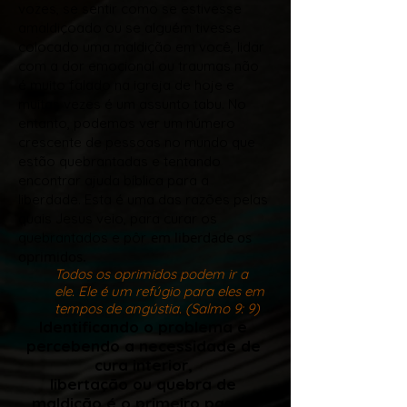
vozes, se sentir como se estivesse
amaldiçoado ou se alguém tivesse
colocado uma maldição em você, lidar
com a dor emocional ou traumas não
é muito falado na igreja de hoje e
muitas vezes é um assunto tabu. No
entanto, podemos ver um número
crescente de pessoas no mundo que
estão quebrantadas e tentando
encontrar ajuda bíblica para a
liberdade. Esta é uma das razões pelas
quais Jesus veio, para curar os
em liberdade os
quebrantados e pôr
oprimidos.
Todos os oprimidos podem ir a
ele. Ele é um refúgio para eles em
tempos de angústia. (Salmo 9: 9)
Identificando o problema e
percebendo a necessidade de
cura interior,
libertação ou quebra de
maldição é o primeiro passo!