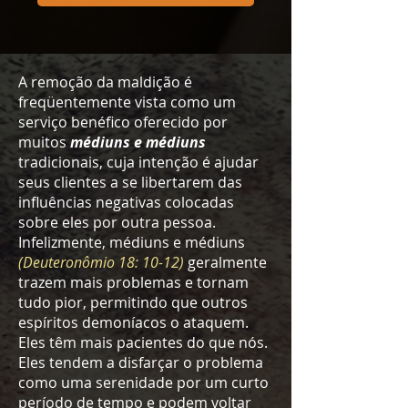
A remoção da maldição é
freqüentemente vista como um
serviço benéfico oferecido por
muitos
médiuns e médiuns
tradicionais, cuja intenção é ajudar
seus clientes a se libertarem das
influências negativas colocadas
sobre eles por outra pessoa.
Infelizmente, médiuns e médiuns
(Deuteronômio 18: 10-12)
geralmente
trazem mais problemas e tornam
tudo pior, permitindo que outros
espíritos demoníacos o ataquem.
Eles têm mais pacientes do que nós.
Eles tendem a disfarçar o problema
como uma serenidade por um curto
período de tempo e podem voltar