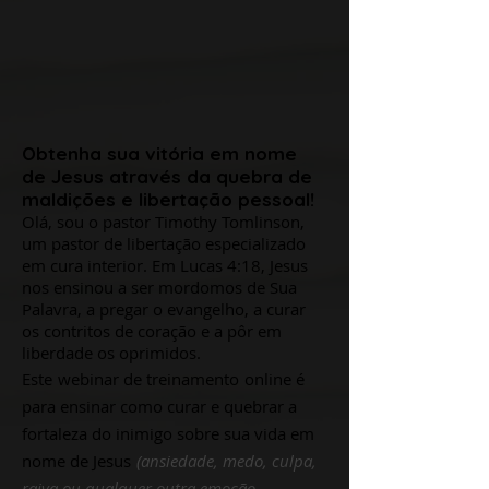
Obtenha sua vitória em nome
de Jesus através da quebra de
maldições e libertação pessoal!
Olá, sou o pastor Timothy Tomlinson,
um pastor de libertação especializado
em cura interior. Em Lucas 4:18, Jesus
nos ensinou a ser mordomos de Sua
Palavra, a pregar o evangelho, a curar
os contritos de coração e a pôr em
liberdade os oprimidos.
Este
webinar de treinamento
online é
para ensinar como curar e quebrar a
fortaleza do inimigo sobre sua vida em
nome de Jesus
(ansiedade, medo, culpa,
raiva ou qualquer outra emoção