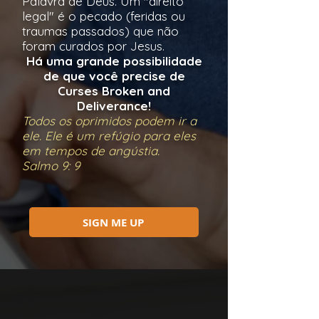
Palavra de Deus. Um "direito
legal" é o pecado (feridas ou
traumas passados) que não
foram curados por Jesus.
Há uma grande possibilidade
de que você precise de
Curses Broken and
Deliverance!
Todos os oprimidos podem ir a
ele. Ele é um refúgio para eles
em tempos de angústia.
Salmo 9: 9
SIGN ME UP