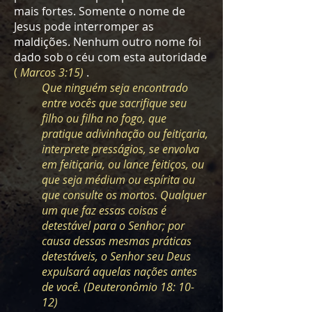
mais fortes. Somente o nome de
Jesus pode interromper as
maldições. Nenhum outro nome foi
dado sob o céu com esta autoridade
(
Marcos 3:15)
.
Que ninguém seja encontrado
entre vocês que sacrifique seu
filho ou filha no fogo, que
pratique adivinhação ou feitiçaria,
interprete presságios, se envolva
em feitiçaria, ou lance feitiços, ou
que seja médium ou espírita ou
que consulte os mortos. Qualquer
um que faz essas coisas é
detestável para o Senhor; por
causa dessas mesmas práticas
detestáveis, o Senhor seu Deus
expulsará aquelas nações antes
de você. (Deuteronômio 18: 10-
12)