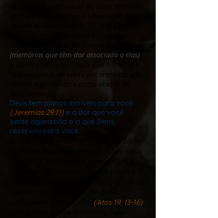
uma sessão individual de Cura Interior
ou para Cura Interior e Libertação. Este
ensino ajudou mais de 12.000 pessoas
a ganharem a liberdade do inimigo
curando as partes feridas de suas almas
(memórias que têm dor associada a elas)
e quebrando a fortaleza que o inimigo
tinha sobre suas vidas por meio de um
direito legal de uma porta aberta de
seus passado.
Deus tem planos incríveis para você
(Jeremias 29:11)
e a dor que você
sente agora não é o que Deus
reservou para você.
Existem mais de 73 versículos da Bíblia
no Novo Testamento onde Jesus, seus
discípulos e apóstolos receberam a
comissão ou realizaram cura interior e
libertação nas pessoas. Até mesmo os
líderes judeus nos dias de Jesus
praticavam a libertação
(Atos 19: 13-16)
. Hoje, falar sobre demônios, ouvir