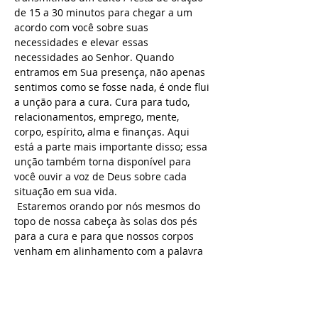
de 15 a 30 minutos para chegar a um 
acordo com você sobre suas 
necessidades e elevar essas 
necessidades ao Senhor. Quando 
entramos em Sua presença, não apenas 
sentimos como se fosse nada, é onde flui 
a unção para a cura. Cura para tudo, 
relacionamentos, emprego, mente, 
corpo, espírito, alma e finanças. Aqui 
está a parte mais importante disso; essa 
unção também torna disponível para 
você ouvir a voz de Deus sobre cada 
situação em sua vida.
 Estaremos orando por nós mesmos do 
topo de nossa cabeça às solas dos pés 
para a cura e para que nossos corpos 
venham em alinhamento com a palavra 
de Deus. Além disso, enquanto oramos 
sobre nossos corpos, palavras proféticas 
de cura os cobrirão e alguns de vocês 
serão curados instantaneamente.