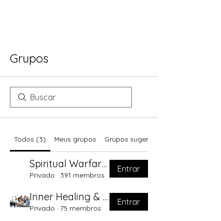
Grupos
Todos (3)
Meus grupos
Grupos sugeridos
Spiritual Warfare Training Self Inner Healing
Entrar
Privado
·
391 membros
Inner Healing & Deliverance Training
Entrar
Privado
·
75 membros