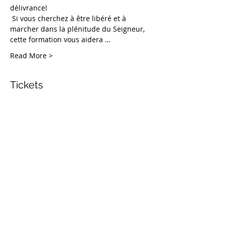
délivrance!
 Si vous cherchez à être libéré et à 
marcher dans la plénitude du Seigneur, 
cette formation vous aidera …
Read More >
Tickets
Vente expirée
Type de billet
Briser la malédiction et
délivrance
Plus d'info
Prix
25,00 $US