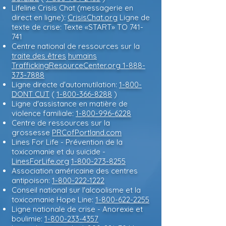
Lifeline Crisis Chat (messagerie en
direct en ligne):
CrisisChat.org
Ligne de
texte de crise: Texte «START» TO 741-
741
Centre national de ressources sur la
traite des êtres
humains
TraffickingResourceCenter.org 1-888-
373-7888
Ligne directe d'automutilation:
1-800-
DONT CUT
(
1-800-366-8288
)
Ligne d'assistance en matière de
violence familiale:
1-800-996-6228
Centre de ressources sur la
grossesse
PRCofPortland.com
Lines For Life - Prévention de la
toxicomanie et du suicide -
LinesForLife.org
1-800-273-8255
Association américaine des centres
antipoison:
1-800-222-1222
Conseil national sur l'alcoolisme et la
toxicomanie Hope Line:
1-800-622-2255
Ligne nationale de crise - Anorexie et
boulimie:
1-800-233-4357