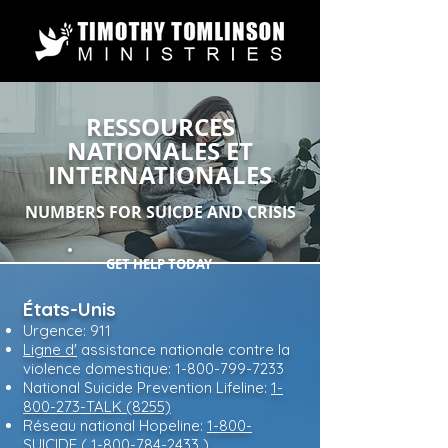
RESSOURCES
NATIONALES ET
INTERNATIONALES
NUMBERS FOR SUICDE AND CRISIS
GET HELP TODAY
États-Unis
Urgence: 911
Ligne d'
assistance nationale contre la
violence domestique:
1-800-799-7233
National Suicide Prevention Lifeline:
1-
800-273
-TALK (8255)
Réseau national Hopeline:
1-800-
SUICIDE
(
1-800-784-2433
)