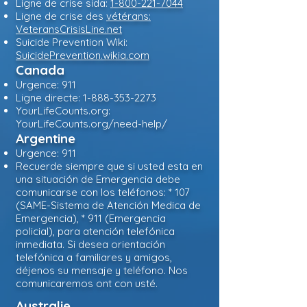
Ligne de crise sida:
1-800-221-7044
Ligne de crise des
vétérans:
VeteransCrisisLine.net
Suicide Prevention Wiki:
SuicidePrevention.wikia.com
Canada
Urgence: 911
Ligne directe:
1-888-353-2273
YourLifeCounts.org:
YourLifeCounts.org/need-help/
Argentine
Urgence: 911
Recuerde siempre que si usted esta en
una situación de Emergencia debe
comunicarse con los teléfonos: * 107
(SAME-Sistema de Atención Medica de
Emergencia), * 911 (Emergencia
policial), para atención telefónica
inmediata. Si desea orientación
telefónica a familiares y amigos,
déjenos su mensaje y teléfono. Nos
comunicaremos ont con usté.
Australie