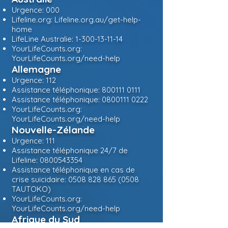
Urgence: 000
Lifeline.org: Lifeline.org.au/get-help-
home
LifeLine Australie:
1-300-13-11-14
YourLifeCounts.org:
YourLifeCounts.org/need-help
Allemagne
Urgence: 112
Assistance téléphonique:
800111 0111
Assistance téléphonique:
0800111 0222
YourLifeCounts.org:
YourLifeCounts.org/need-help
Nouvelle-Zélande
Urgence: 111
Assistance téléphonique 24/7 de
Lifeline:
0800543354
Assistance téléphonique en cas de
crise suicidaire:
0508 828 865 (0508
TAUTOKO)
YourLifeCounts.org:
YourLifeCounts.org/need-help
Afrique du Sud