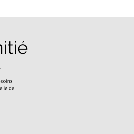
itié
r
esoins
elle de