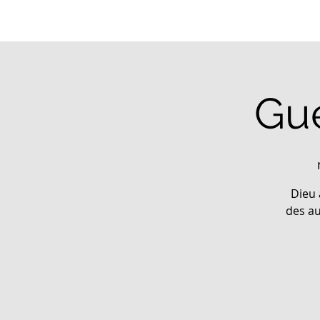
Gué
Dieu 
des au