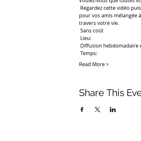
Voulez-vous que toutes vo
 Regardez cette vidéo puissante et voyez comment Jésus a vu l'amour à travers l'amitié et comment votre foi 
pour vos amis mélangée à 
travers votre vie.
 Sans coût
 Lieu:
 Diffusion hebdomadaire 
 Temps:
Read More >
Share This Ev
© 2021 Ministères Timothy Tomlinson. Tous les