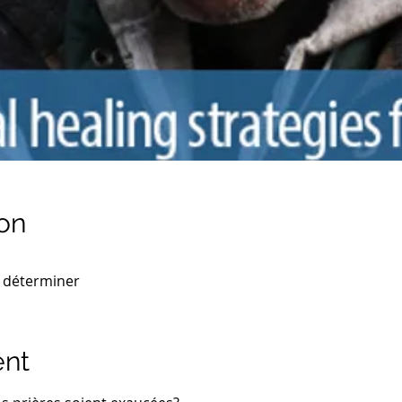
on
 déterminer
ent