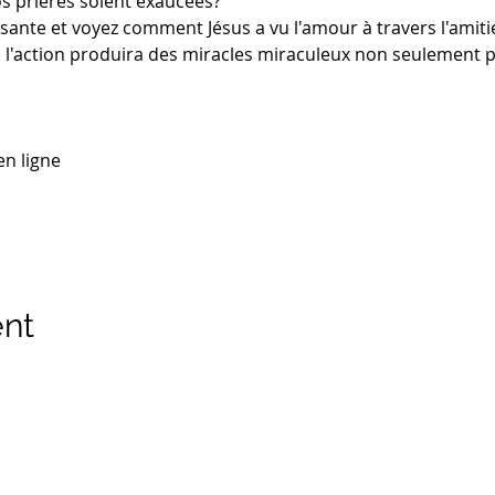
s prières soient exaucées?
l'action produira des miracles miraculeux non seulement p
en ligne
ent
 droits sont réservés