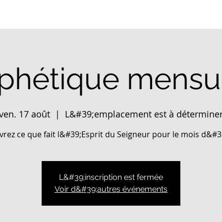
phétique mensu
ven. 17 août
  |  
L&#39;emplacement est à détermine
rez ce que fait l&#39;Esprit du Seigneur pour le mois d&#3
L&#39;inscription est fermée
Voir d&#39;autres événements