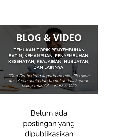
BLOG & VIDEO
TEMUKAN TOPIK PENYEMBUHAN
BATIN, KEMAMPUAN, PENYEMBUHAN,
KESEHATAN, KEAJAIBAN, NUBUATAN,
DAN LAINNYA.
"Dan Dia berkata kepada mereka, 'Pergilah
ke seluruh dunia dan beritakan Injil kepada
setiap makhluk.'" Markus 16:15
Belum ada
postingan yang
dipublikasikan