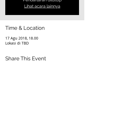
Lihat acara lainnya
Time & Location
17 Agu 2018, 18.00
Lokasi di TBD
Share This Event
© 2021 Timothy Tomlinson Ministries. Seluruh
hak cipta
Enrolled Member Area
Enrolled Member Area