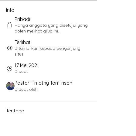
Info
Pribadi
Hanya anggota yang disetujui yang
boleh melihat grup ini.
Terlihat
Ditampilkan kepada pengunjung
situs.
17 Mei 2021
Dibuat
Pastor Timothy Tomlinson
Dibuat oleh
Tentang
Welcome to the group! You can 
connect with other members, get 
updates and share videos.